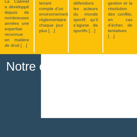
La Cabinet
tenant
défendons
gestion et la
a développé
compte d’un
les acteurs
résolution
depuis de
environnement
du monde
des conflits,
nombreuses
réglementaire
sportif, qu’il
en cas
années une
chaque jour
s’agisse de
d’échec de
expertise
plus […]
sportifs […]
tentatives
reconnue
[…]
en matière
de droit […]
Notre équipe
Julien JARRIOT