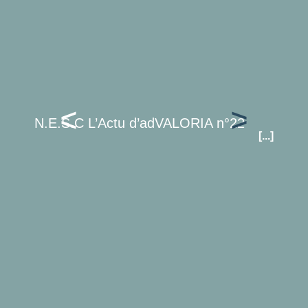
N.E.S.C L’Actu d’adVALORIA n°22
[...]
Oblig
cyber
Trans