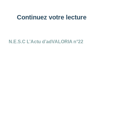
Continuez votre lecture
N.E.S.C L’Actu d’adVALORIA n°22
O
J