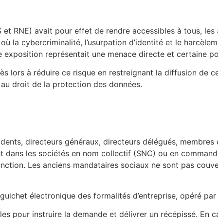
S et RNE) avait pour effet de rendre accessibles à tous, les
ù la cybercriminalité, l’usurpation d’identité et le harcèl
ette exposition représentait une menace directe et certaine 
s lors à réduire ce risque en restreignant la diffusion de ce
if au droit de la protection des données.
idents, directeurs généraux, directeurs délégués, membres d
dans les sociétés en nom collectif (SNC) ou en commandi
ction. Les anciens mandataires sociaux ne sont pas couverts
guichet électronique des formalités d’entreprise, opéré par 
es pour instruire la demande et délivrer un récépissé. En ca