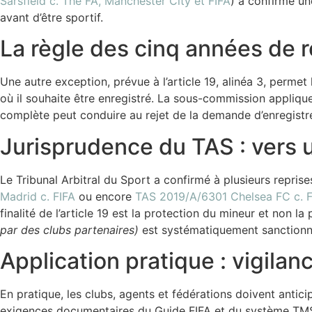
Sarsfield c. The FA, Manchester City et FIFA
) a confirmé un
avant d’être sportif.
La règle des cinq années de r
Une autre exception, prévue à l’article 19, alinéa 3, perme
où il souhaite être enregistré. La sous-commission applique
complète peut conduire au rejet de la demande d’enregistr
Jurisprudence du TAS : vers u
Le Tribunal Arbitral du Sport a confirmé à plusieurs reprises
Madrid c. FIFA
ou encore
TAS 2019/A/6301 Chelsea FC c. F
finalité de l’article 19 est la protection du mineur et non
par des clubs partenaires)
est systématiquement sanctionn
Application pratique : vigila
En pratique, les clubs, agents et fédérations doivent antici
exigences documentaires du Guide FIFA et du système TMS, e