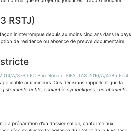
 démontrer que le projet du joueur est d’abord éducatif
. 3 RSTJ)
e façon ininterrompue depuis au moins cinq ans dans le pays
erruption de résidence ou absence de preuve documentaire
stricte
2014/A/3793 FC Barcelona c. FIFA
,
TAS 2016/A/4785 Real
applicable aux mineurs. Ces décisions rappellent que la
egistrements fictifs, scolarités symboliques, recrutements
ion. La préparation d’un dossier solide, conforme aux
e récente illustre la vigilance du TAS et de la FIFA face