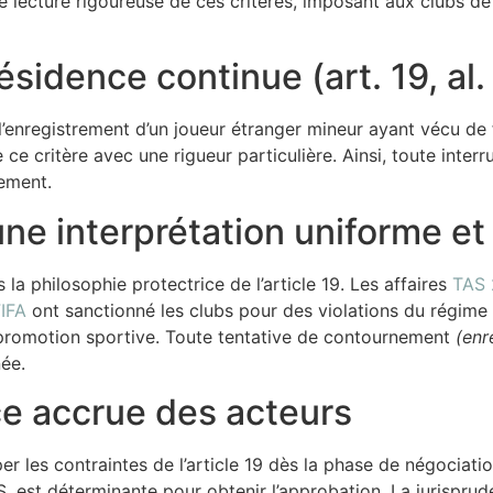
e lecture rigoureuse de ces critères, imposant aux clubs de
ésidence continue (art. 19, al
t l’enregistrement d’un joueur étranger mineur ayant vécu d
 ce critère avec une rigueur particulière. Ainsi, toute int
ement.
ne interprétation uniforme et 
 la philosophie protectrice de l’article 19. Les affaires
TAS 
IFA
ont sanctionné les clubs pour des violations du régime 
 la promotion sportive. Toute tentative de contournement
(enr
ée.
nce accrue des acteurs
per les contraintes de l’article 19 dès la phase de négociat
st déterminante pour obtenir l’approbation. La jurisprudenc