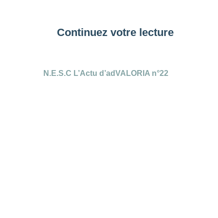
Continuez votre lecture
N.E.S.C L’Actu d’adVALORIA n°22
O
J