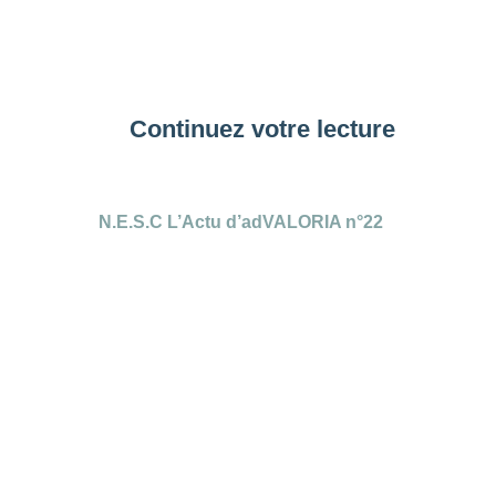
Continuez votre lecture
N.E.S.C L’Actu d’adVALORIA n°22
O
J