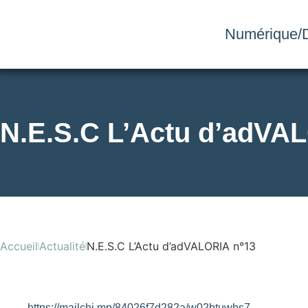
Numérique/D
N.E.S.C L’Actu d’adVA
Accueil
Actualité
N.E.S.C L’Actu d’adVALORIA n°13
https://mailchi.mp/84026f7d282a/w02btuwhs7