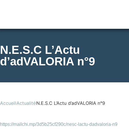
N.E.S.C L’Actu
d’adVALORIA n°9
Accueil
Actualité
N.E.S.C L’Actu d’adVALORIA n°9
https://mailchi.mp/3d5b25cf290c/nesc-lactu-dadvaloria-n9