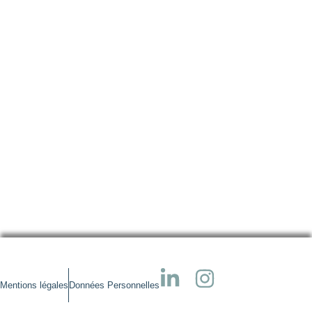
O
J
Mentions légales
Données Personnelles